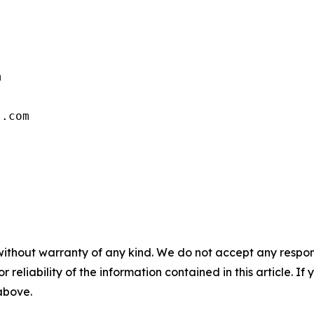


s.com
without warranty of any kind. We do not accept any responsib
r reliability of the information contained in this article. I
 above.