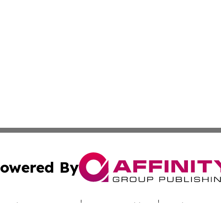
owered By
ubmit Press Release
Terms & Conditions
Copyright/DMCA