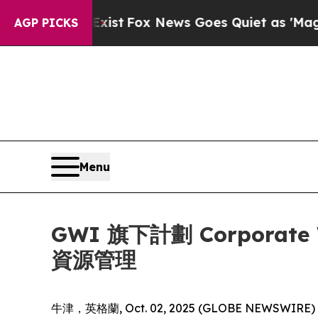
 They Exist
Fox News Goes Quiet as 'Maga Media 
AGP PICKS
Menu
GWI 旗下計劃 Corporat
資源管理
牛津，英格蘭, Oct. 02, 2025 (GLOBE NEWSWIRE) -