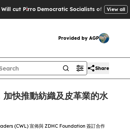
 Pirro
Democratic Socialists of America Propose
View all
Provided by AGP
Share
HC 合作，加快推動紡織及皮革業的水
 Leaders (CWL) 宣佈與 ZDHC Foundation 簽訂合作