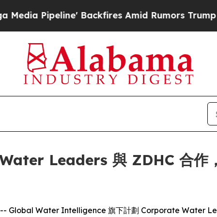
Pipeline' Backfires Amid Rumors Trump Will cut
e Water Leaders 與 ZD
- Global Water Intelligence 旗下計劃 Corporate Water