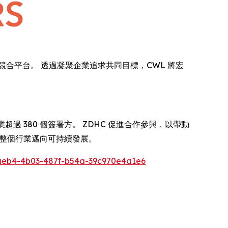
資源挑戰的領先競合平台。 透過凝聚企業追求共同目標，CWL 將宏
鞋履業超過 380 個簽署方。 ZDHC 促進合作參與，以帶動
使整個行業邁向可持續發展。
eb4-4b03-487f-b54a-39c970e4a1e6