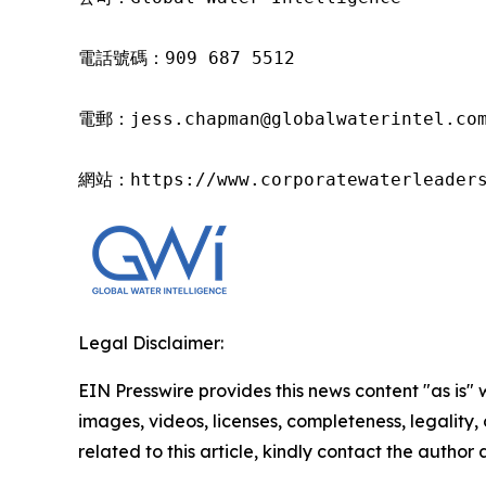
電話號碼：909 687 5512

電郵：jess.chapman@globalwaterintel.com
網站：https://www.corporatewaterleader
Legal Disclaimer:
EIN Presswire provides this news content "as is" 
images, videos, licenses, completeness, legality, o
related to this article, kindly contact the author