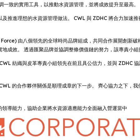
協調一致的實用工具，以推動水資源管理，並將成效提升至最高。
推進理想的水資源管理做法。 CWL 與 ZDHC 將合力加
ther Task Force) 由八個領先的全球時尚品牌組成，共同合作
實地成效。 透過匯聚品牌並協調整條價值鏈的努力，該專責小組
錄肯定了 CWL 紡織與皮革專責小組領先在前且具公信力，並與 ZD
C 來說，與 CWL 的合作夥伴關係是順理成章的下一步。 齊心協力
一致的領導能力，協助企業將水資源適應能力全面融入營運當中