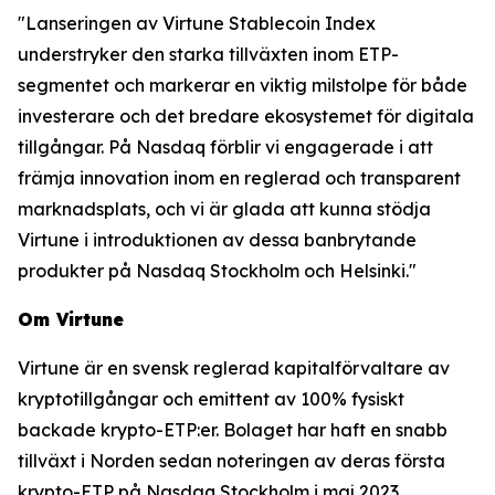
"Lanseringen av Virtune Stablecoin Index
understryker den starka tillväxten inom ETP-
segmentet och markerar en viktig milstolpe för både
investerare och det bredare ekosystemet för digitala
tillgångar. På Nasdaq förblir vi engagerade i att
främja innovation inom en reglerad och transparent
marknadsplats, och vi är glada att kunna stödja
Virtune i introduktionen av dessa banbrytande
produkter på Nasdaq Stockholm och Helsinki."
Om Virtune
Virtune är en svensk reglerad kapitalförvaltare av
kryptotillgångar och emittent av 100% fysiskt
backade krypto-ETP:er. Bolaget har haft en snabb
tillväxt i Norden sedan noteringen av deras första
krypto-ETP på Nasdaq Stockholm i maj 2023.