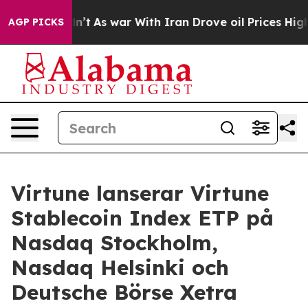
t Didn’t
As war With Iran Drove oil Prices Higher, Tr
AGP PICKS
Virtune lanserar Virtune
Stablecoin Index ETP på
Nasdaq Stockholm,
Nasdaq Helsinki och
Deutsche Börse Xetra