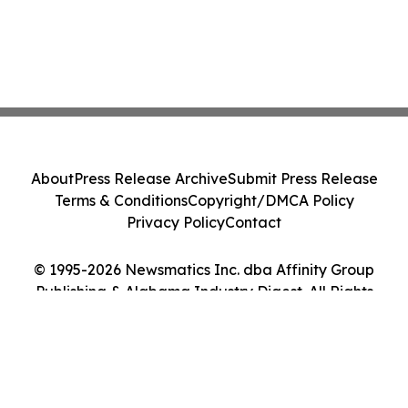
About
Press Release Archive
Submit Press Release
Terms & Conditions
Copyright/DMCA Policy
Privacy Policy
Contact
© 1995-2026 Newsmatics Inc. dba Affinity Group
Publishing & Alabama Industry Digest. All Rights
Reserved.
Cookie Settings / Your Privacy Choices