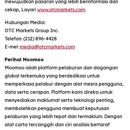
mewujudkan pasaran yang lebih berinformasi dan
cekap, Layari
www.otcmarkets.com
.
Hubungan Media:
OTC Markets Group Inc.
Telefon: (212) 896-4428
E-mel:
media@otcmarkets.com
Perihal Moomoo
Moomoo ialah platform pelaburan dan dagangan
global terkemuka yang berdedikasi untuk
memperkasa pelabur dengan alat mesra pengguna,
data serta cerapan. Platform kami direka untuk
menyediakan maklumat serta teknologi penting,
membolehkan pengguna membuat keputusan
pelaburan yang lebih tepat dan termaklum. Dengan
alat carta tercanggih dan ciri analisis bertaraf