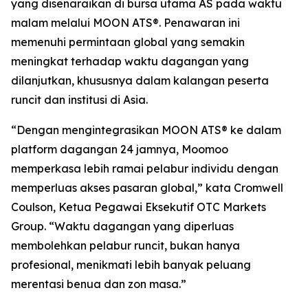
yang disenaraikan di bursa utama AS pada waktu
malam melalui MOON ATS®. Penawaran ini
memenuhi permintaan global yang semakin
meningkat terhadap waktu dagangan yang
dilanjutkan, khususnya dalam kalangan peserta
runcit dan institusi di Asia.
“Dengan mengintegrasikan MOON ATS® ke dalam
platform dagangan 24 jamnya, Moomoo
memperkasa lebih ramai pelabur individu dengan
memperluas akses pasaran global,” kata Cromwell
Coulson, Ketua Pegawai Eksekutif OTC Markets
Group. “Waktu dagangan yang diperluas
membolehkan pelabur runcit, bukan hanya
profesional, menikmati lebih banyak peluang
merentasi benua dan zon masa.”