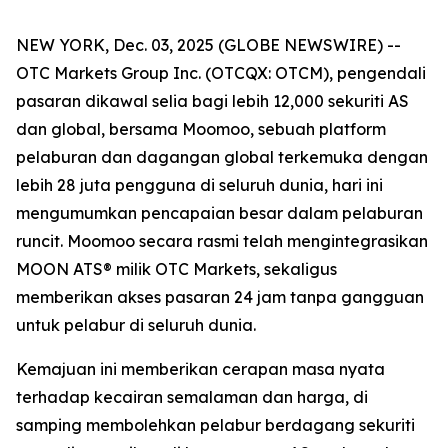
NEW YORK, Dec. 03, 2025 (GLOBE NEWSWIRE) --
OTC Markets Group Inc. (OTCQX: OTCM), pengendali
pasaran dikawal selia bagi lebih 12,000 sekuriti AS
dan global, bersama Moomoo, sebuah platform
pelaburan dan dagangan global terkemuka dengan
lebih 28 juta pengguna di seluruh dunia, hari ini
mengumumkan pencapaian besar dalam pelaburan
runcit. Moomoo secara rasmi telah mengintegrasikan
MOON ATS® milik OTC Markets, sekaligus
memberikan akses pasaran 24 jam tanpa gangguan
untuk pelabur di seluruh dunia.
Kemajuan ini memberikan cerapan masa nyata
terhadap kecairan semalaman dan harga, di
samping membolehkan pelabur berdagang sekuriti