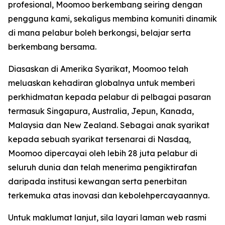
profesional, Moomoo berkembang seiring dengan
pengguna kami, sekaligus membina komuniti dinamik
di mana pelabur boleh berkongsi, belajar serta
berkembang bersama.
Diasaskan di Amerika Syarikat, Moomoo telah
meluaskan kehadiran globalnya untuk memberi
perkhidmatan kepada pelabur di pelbagai pasaran
termasuk Singapura, Australia, Jepun, Kanada,
Malaysia dan New Zealand. Sebagai anak syarikat
kepada sebuah syarikat tersenarai di Nasdaq,
Moomoo dipercayai oleh lebih 28 juta pelabur di
seluruh dunia dan telah menerima pengiktirafan
daripada institusi kewangan serta penerbitan
terkemuka atas inovasi dan kebolehpercayaannya.
Untuk maklumat lanjut, sila layari laman web rasmi