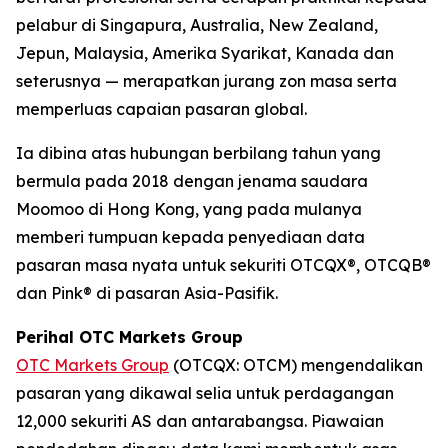
pelabur di Singapura, Australia, New Zealand,
Jepun, Malaysia, Amerika Syarikat, Kanada dan
seterusnya — merapatkan jurang zon masa serta
memperluas capaian pasaran global.
Ia dibina atas hubungan berbilang tahun yang
bermula pada 2018 dengan jenama saudara
Moomoo di Hong Kong, yang pada mulanya
memberi tumpuan kepada penyediaan data
pasaran masa nyata untuk sekuriti OTCQX®, OTCQB®
dan Pink® di pasaran Asia-Pasifik.
Perihal OTC Markets Group
OTC Markets Group
(OTCQX: OTCM) mengendalikan
pasaran yang dikawal selia untuk perdagangan
12,000 sekuriti AS dan antarabangsa. Piawaian