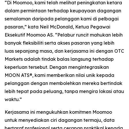
“Di Moomoo, kami telah melihat peningkatan ketara
dalam permintaan terhadap keupayaan dagangan
semalaman daripada pelanggan kami di pelbagai
pasaran,” kata Neil McDonald, Ketua Pegawai
Eksekutif Moomoo AS. “Pelabur runcit mahukan lebih
banyak fleksibiliti serta akses pasaran yang lebih
luas sepanjang masa, dan kerjasama ini dengan OTC
Markets adalah tindak balas langsung terhadap
keperluan tersebut. Dengan mengintegrasikan
MOON ATS®, kami memberikan nilai unik kepada
pelanggan dengan membolehkan mereka bertindak
lebih tepat pada peluang, tanpa mengira lokasi atau
waktu.”
Kerjasama ini mengukuhkan komitmen Moomoo
untuk menyediakan ciri dagangan termaju, data
bertaraf profesional serta cerapan praktikal kepada