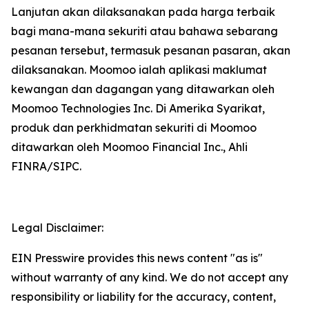
Lanjutan akan dilaksanakan pada harga terbaik
bagi mana-mana sekuriti atau bahawa sebarang
pesanan tersebut, termasuk pesanan pasaran, akan
dilaksanakan. Moomoo ialah aplikasi maklumat
kewangan dan dagangan yang ditawarkan oleh
Moomoo Technologies Inc. Di Amerika Syarikat,
produk dan perkhidmatan sekuriti di Moomoo
ditawarkan oleh Moomoo Financial Inc., Ahli
FINRA/SIPC.
Legal Disclaimer:
EIN Presswire provides this news content "as is"
without warranty of any kind. We do not accept any
responsibility or liability for the accuracy, content,