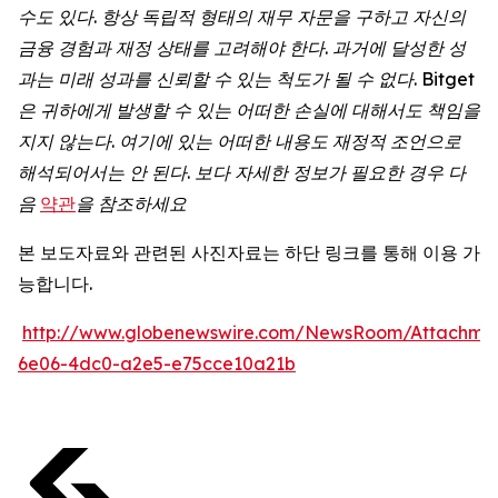
수도
있다
.
항상
독립적
형태의
재무
자문을
구하고
자신의
금융
경험과
재정
상태를
고려해야
한다
.
과거에
달성한
성
과는
미래
성과를
신뢰할
수
있는
척도가
될
수
없다
. Bitget
은
귀하에게
발생할
수
있는
어떠한
손실에
대해서도
책임을
지지
않는다
.
여기에
있는
어떠한
내용도
재정적
조언으로
해석되어서는
안
된다
.
보다
자세한
정보가
필요한
경우
다
음
약관
을
참조하세요
본 보도자료와 관련된 사진자료는 하단 링크를 통해 이용 가
능합니다.
http://www.globenewswire.com/NewsRoom/Attachme
6e06-4dc0-a2e5-e75cce10a21b