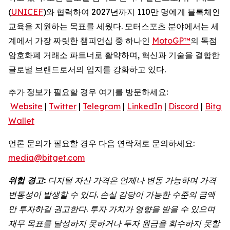
(
UNICEF
)와 협력하여 2027년까지 110만 명에게 블록체인
교육을 지원하는 목표를 세웠다. 모터스포츠 분야에서는 세
계에서 가장 짜릿한 챔피언십 중 하나인
MotoGP™
의 독점
암호화폐 거래소 파트너로 활약하며, 혁신과 기술을 결합한
글로벌 브랜드로서의 입지를 강화하고 있다.
추가 정보가 필요할 경우 여기를 방문하세요:
Website
|
Twitter
|
Telegram
|
LinkedIn
|
Discord
|
Bitget
Wallet
언론 문의가 필요할 경우 다음 연락처로 문의하세요:
media@bitget.com
위험
경고
:
디지털
자산
가격은
언제나
변동
가능하며
가격
변동성이
발생할
수
있다
.
손실
감당이
가능한
수준의
금액
만
투자하길
권고한다
.
투자
가치가
영향을
받을
수
있으며
재무
목표를
달성하지
못하거나
투자
원금을
회수하지
못할