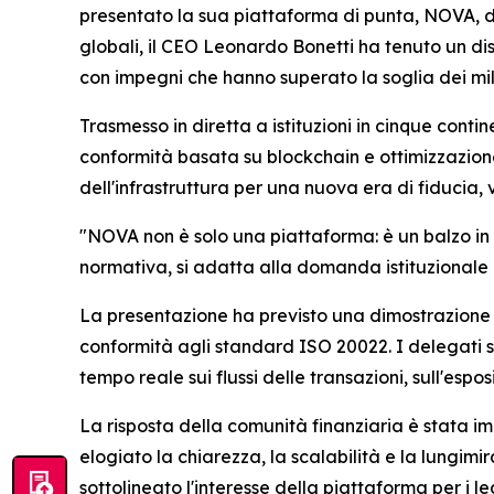
presentato la sua piattaforma di punta, NOVA, d
globali, il CEO Leonardo Bonetti ha tenuto un dis
con impegni che hanno superato la soglia dei mili
Trasmesso in diretta a istituzioni in cinque conti
conformità basata su blockchain e ottimizzazione 
dell'infrastruttura per una nuova era di fiducia,
"NOVA non è solo una piattaforma: è un balzo in 
normativa, si adatta alla domanda istituzionale e
La presentazione ha previsto una dimostrazione d
conformità agli standard ISO 20022. I delegati so
tempo reale sui flussi delle transazioni, sull'espos
La risposta della comunità finanziaria è stata imm
elogiato la chiarezza, la scalabilità e la lungim
sottolineato l'interesse della piattaforma per i le