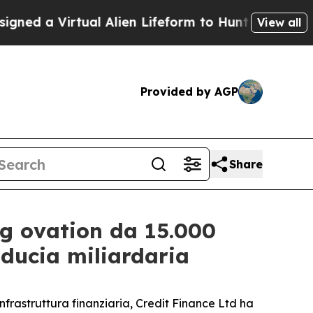
 a Virtual Alien Lifeform to Hunt for Extraterrest
View all
Provided by AGP
Share
ng ovation da 15.000
iducia miliardaria
rastruttura finanziaria, Credit Finance Ltd ha