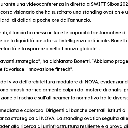
urante una videoconferenza in diretta a SWIFT Sibos 2025.
corso visionario che ha suscitato una standing ovation e u
ardi di dollari a poche ore dall'annuncio.
nenti, il lancio ha messo in luce le capacità trasformative 
della liquidità basata sull'intelligenza artificiale. Bonet
 velocità e trasparenza nella finanza globale".
avanti strategico", ha dichiarato Bonetti. "Abbiamo proge
 favorisce l'innovazione fintech".
al vivo dell'architettura modulare di NOVA, evidenziandone
no rimasti particolarmente colpiti dal motore di analisi pr
izione al rischio e sull'allineamento normativo tra le diverse
ediata e calorosa. Dirigenti di banche centrali, istituti di
iranza strategica di NOVA. La standing ovation seguita alle
ader alla ricerca di un'infrastruttura resiliente e a prova di