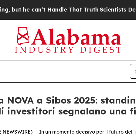
t he can’t Handle That Truth
Scientists Designed
ia NOVA a Sibos 2025: standi
li investitori segnalano una f
WSWIRE) -- In un momento decisivo per il futuro dell'inf