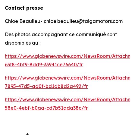
Contact presse
Chloe Beaulieu- chloe.beaulieu@taigamotors.com
Des photos accompagnant ce communiqué sont
disponibles au :
https://www.globenewswire.com/NewsRoom/Attachm
63f8-4bf9-8dd9-33941ce76640/fr
https://www.globenewswire.com/NewsRoom/Attachme
7895-47d5-ad0f-bd1db8d2a492/fr
https://www.globenewswire.com/NewsRoom/Attachme
58e0-4ebf-b0aa-cd7b51ada38c/fr